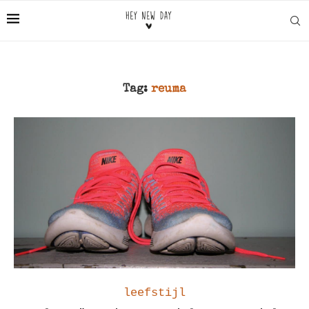
Tag:
reuma
leefstijl