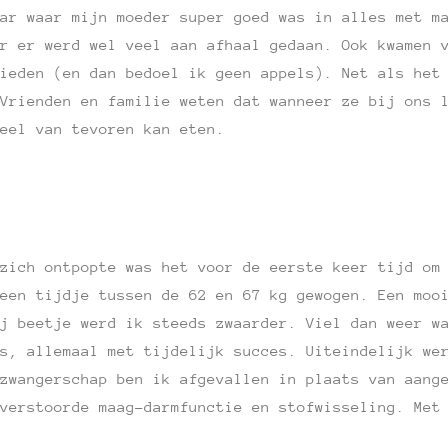
ar waar mijn moeder super goed was in alles met m
r er werd wel veel aan afhaal gedaan. Ook kwamen 
ieden (en dan bedoel ik geen appels). Net als het
Vrienden en familie weten dat wanneer ze bij ons 
eel van tevoren kan eten.
zich ontpopte was het voor de eerste keer tijd om
een tijdje tussen de 62 en 67 kg gewogen. Een moo
j beetje werd ik steeds zwaarder. Viel dan weer w
s, allemaal met tijdelijk succes. Uiteindelijk we
zwangerschap ben ik afgevallen in plaats van aang
verstoorde maag-darmfunctie en stofwisseling. Met