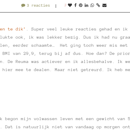
3 reacties
3
en te dik’
. Super veel leuke reacties gehad en ik
lukte ook, ik was lekker bezig. Dus ik had nu gra
alen, eerder schaamte… Het ging toch weer mis met 
 BMI van 29,9, terug bij af dus. Hoe dan? De prio
n. De Reuma was actiever en ik allesbehalve. Ik w
 hier mee te dealen. Maar niet getreurd. Ik heb m
k begon mijn volwassen leven met een gewicht van 
. Dat is natuurlijk niet van vandaag op morgen on