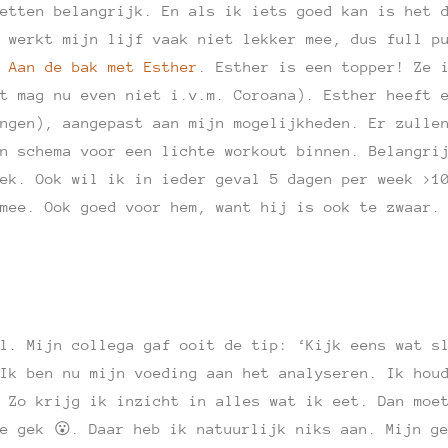
etten belangrijk. En als ik iets goed kan is het 
 werkt mijn lijf vaak niet lekker mee, dus full p
n
Aan de bak met Esther
. Esther is een topper! Ze 
t mag nu even niet i.v.m. Coroana). Esther heeft 
ngen), aangepast aan mijn mogelijkheden. Er zulle
n schema voor een lichte workout binnen. Belangri
ek. Ook wil ik in ieder geval 5 dagen per week >1
mee. Ook goed voor hem, want hij is ook te zwaar.
l. Mijn collega gaf ooit de tip: ‘Kijk eens wat s
Ik ben nu mijn voeding aan het analyseren. Ik hou
 Zo krijg ik inzicht in alles wat ik eet. Dan moe
e gek 😮. Daar heb ik natuurlijk niks aan. Mijn g