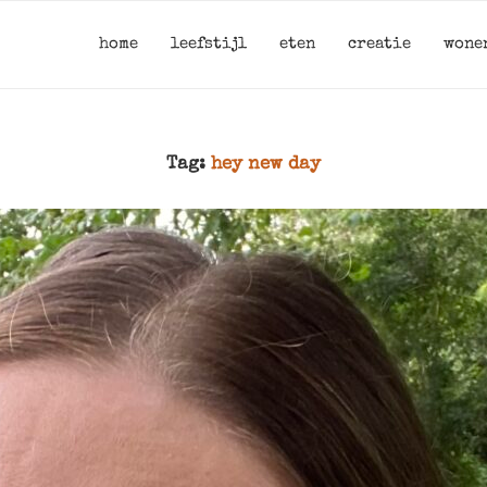
home
leefstijl
eten
creatie
wone
Tag:
hey new day