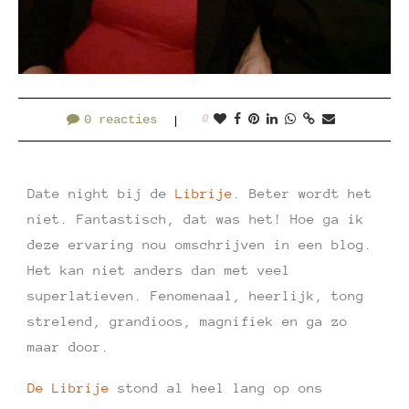
0 reacties
0
Date night bij de
Librije
. Beter wordt het
niet. Fantastisch, dat was het! Hoe ga ik
deze ervaring nou omschrijven in een blog.
Het kan niet anders dan met veel
superlatieven. Fenomenaal, heerlijk, tong
strelend, grandioos, magnifiek en ga zo
maar door.
De Librije
stond al heel lang op ons