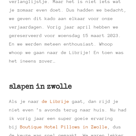
verlanglijstje. Maar het is niet iets wat
je zomaar even doet. Dus hadden we bedacht,
we geven dit kado aan elkaar voor onze
verjaardagen. Vorig jaar april hebben we
gereserveerd voor woensdag 15 maart 2023.
En we werden meteen enthousiast. Whoop
whoop we gaan naar de Librije! En toen was
het ineens zover…
slapen in zwolle
Als je naar
de Librije
gaat, dan rijd je
niet even ’s avonds terug naar huis. Nu had
ik vorig jaar een super goeie ervaring
bij
Boutique Hotel Pillows in Zwolle
, dus
de keuze was snel gemaakt. We waren lekker